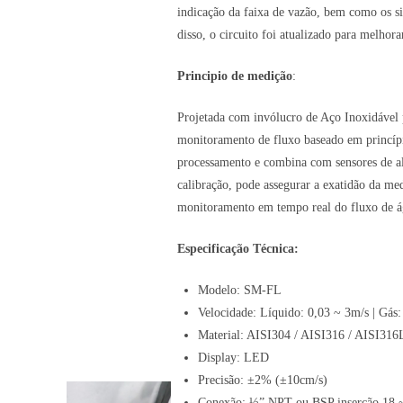
indicação da faixa de vazão, bem como os s
disso, o circuito foi atualizado para melhor
Principio de medição
:
Projetada com invólucro de Aço Inoxidável
monitoramento de fluxo baseado em princípi
processamento e combina com sensores de al
calibração, pode assegurar a exatidão da me
monitoramento em tempo real do fluxo de á
Especificação Técnica:
Modelo: SM-FL
Velocidade: Líquido: 0,03 ~ 3m/s | Gás
Material: AISI304 / AISI316 / AISI316L
Display: LED
Precisão: ±2% (±10cm/s)
Conexão: ½” NPT ou BSP inserção 18