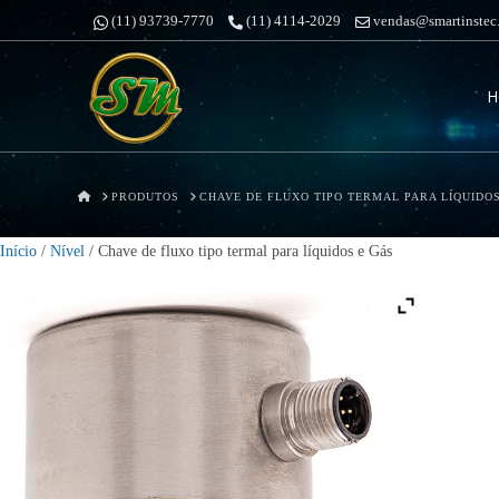
(11) 93739-7770
(11) 4114-2029
vendas@smartinstec
Smartins
H
&
Pires
HOME
PRODUTOS
CHAVE DE FLUXO TIPO TERMAL PARA LÍQUIDOS
Início
/
Nível
/ Chave de fluxo tipo termal para líquidos e Gás