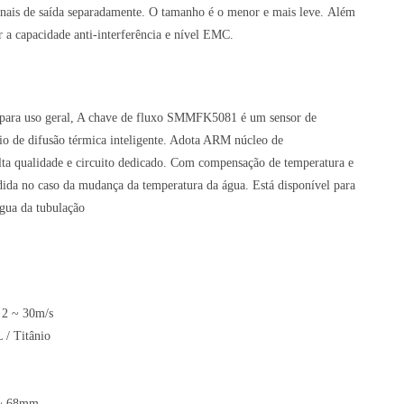
inais de saída separadamente. O tamanho é o menor e mais leve. Além
ar a capacidade anti-interferência e nível EMC.
 para uso geral, A chave de fluxo SMMFK5081 é um sensor de
o de difusão térmica inteligente. Adota ARM núcleo de
ta qualidade e circuito dedicado. Com compensação de temperatura e
dida no caso da mudança da temperatura da água. Está disponível para
gua da tubulação
: 2 ~ 30m/s
 / Titânio
 ~ 68mm