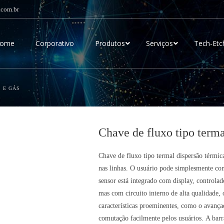
.com.br
ome
Corporativo
Produtos
Serviços
Tech-Etc
 E GÁS
Chave de fluxo tipo terma
Chave de fluxo tipo termal dispersão térmic
nas linhas. O usuário pode simplesmente conf
sensor está integrado com display, controla
mas com circuito interno de alta qualidade,
características proeminentes, como o avançad
comutação facilmente pelos usuários. A barr