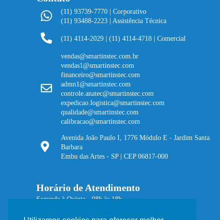
(11) 93739-7770 | Corporativo
(11) 93488-2223 | Assistência Técnica
(11) 4114-2029
|
(11) 4114-4718 | Comercial
vendas@smartinstec.com.br
vendas1@smartinstec.com
financeiro@smartinstec.com
admn1@smartinstec.com
controle.anatec@smartinstec.com
expedicao.logistica@smartinstec.com
qualidade@smartinstec.com
calibracao@smartinstec.com
Avenida João Paulo I, 1776 Módulo E - Jardim Santa
Barbara
Embu das Artes - SP | CEP 06817-000
Horário de Atendimento
Segunda à Quinta - 08h às 18h
Sexta - 08h às 17h