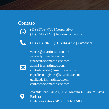
Contato
(11) 93739-7770 | Corporativo
(11) 93488-2223 | Assistência Técnica
(11) 4114-2029
|
(11) 4114-4718 | Comercial
vendas@smartinstec.com.br
vendas1@smartinstec.com
financeiro@smartinstec.com
admn1@smartinstec.com
controle.anatec@smartinstec.com
expedicao.logistica@smartinstec.com
qualidade@smartinstec.com
calibracao@smartinstec.com
Avenida João Paulo I, 1776 Módulo E - Jardim Santa
Barbara
Embu das Artes - SP | CEP 06817-000