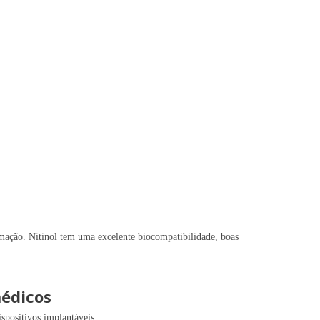
rmação. Nitinol tem uma excelente biocompatibilidade, boas
médicos
spositivos implantáveis.