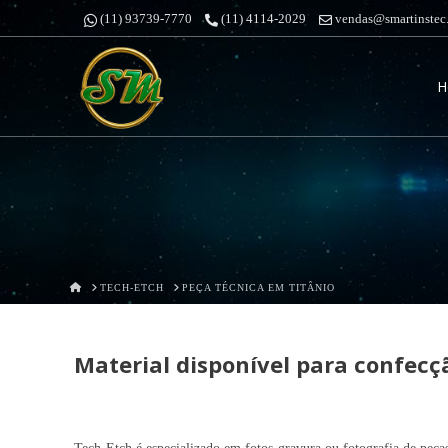
(11) 93739-7770
(11) 4114-2029
vendas@smartinstec
Smartins
H
&
Pires
HOME
TECH-ETCH
PEÇA TÉCNICA EM TITÂNIO
Material disponível para confecçã