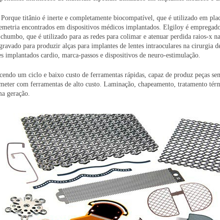
s. Porque titânio é inerte e completamente biocompatível, que é utilizado em pl
elemetria encontrados em dispositivos médicos implantados. Elgiloy é empregado
humbo, que é utilizado para as redes para colimar e atenuar perdida raios-x 
gravado para produzir alças para implantes de lentes intraoculares na cirurgia 
es implantados cardio, marca-passos e dispositivos de neuro-estimulação.
ecendo um ciclo e baixo custo de ferramentas rápidas, capaz de produz peças s
meter com ferramentas de alto custo. Laminação, chapeamento, tratamento té
ma geração.