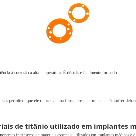
tência à corrosão a alta temperatura. É dúcteis e facilmente formado.
únicas permitem que ele retorne a uma forma pré-determinada após sofrer defo
s de titânio utilizado ​​em implantes 
entes intrínsecos de materiais especiais utilizados em implantes médicos e di