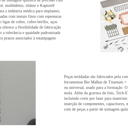
as de usinagem química de precisão com
nol, molibdénio, titânio e Kapton®
ara a indústria médica para implantes,
onadas com metais finos com espessuras
ligas de cobre, cobre-berílio, aços
a oferece a flexibilidade de fabricação
o a tolerância e quaidade padronizada
gos prazos associados à estampagem.
Peças moldadas são fabricados pela com
ferramentas Bio Malhas de Titanium = t
ou universal, usado para a formação. O
mola. Além da gravura de foto, Tech-Et
incluindo corte por laser para materia
inserção de componentes, capacitores, m
com de peças a partir de usinagem quím