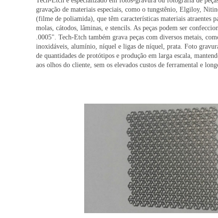
Tech-Etch é especializado em fotos-gravura ou fotografia de peç
gravação de materiais especiais, como o tungstênio, Elgiloy, Niti
(filme de poliamida), que têm características materiais atraentes p
molas, cátodos, lâminas, e stencils. As peças podem ser confecci
.0005". Tech-Etch também grava peças com diversos metais, como 
inoxidáveis, alumínio, níquel e ligas de níquel, prata. Foto gravur
de quantidades de protótipos e produção em larga escala, mantend
aos olhos do cliente, sem os elevados custos de ferramental e lon