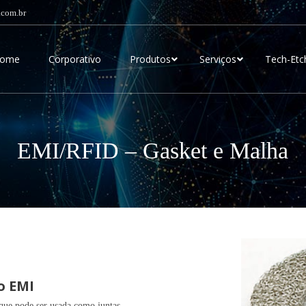
.com.br
ome
Corporativo
Produtos
Serviços
Tech-Etc
EMI/RFID – Gasket e Malha
o EMI
que pode ser usada como juntas