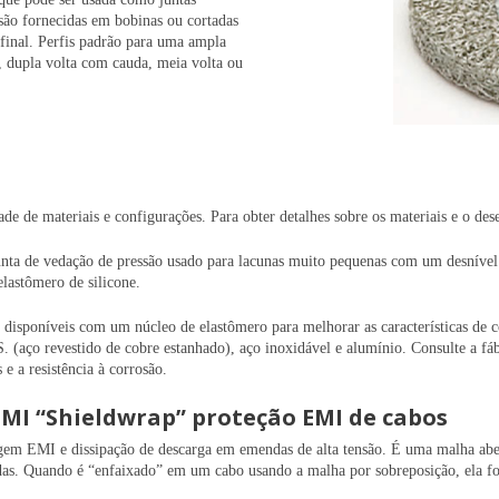
são fornecidas em bobinas ou cortadas
inal. Perfis padrão para uma ampla
 dupla volta com cauda, meia volta ou
ade de materiais e configurações. Para obter detalhes sobre os materiais e o
ta de vedação de pressão usado para lacunas muito pequenas com um desnível de
astômero de silicone.
o disponíveis com um núcleo de elastômero para melhorar as características de 
. (aço revestido de cobre estanhado), aço inoxidável e alumínio. Consulte a fáb
 e a resistência à corrosão.
EMI “Shieldwrap” proteção EMI de cabos
gem EMI e dissipação de descarga em emendas de alta tensão. É uma malha aber
das. Quando é “enfaixado” em um cabo usando a malha por sobreposição, ela fo