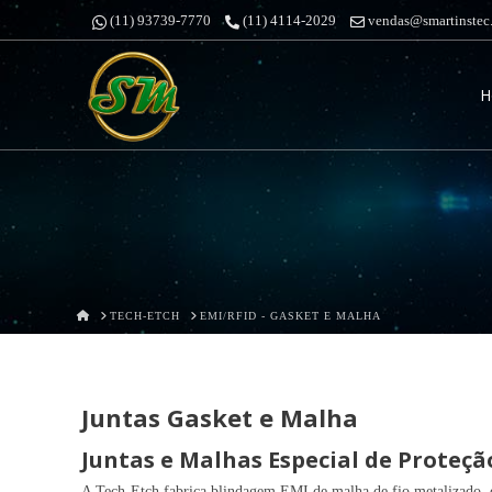
(11) 93739-7770
(11) 4114-2029
vendas@smartinstec
Smartins
H
&
Pires
HOME
TECH-ETCH
EMI/RFID - GASKET E MALHA
Juntas Gasket e Malha
Juntas e Malhas Especial de Proteçã
A Tech-Etch fabrica blindagem EMI de malha de fio metalizado, 