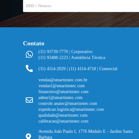
Contato
(11) 93739-7770 | Corporativo
(11) 93488-2223 | Assistência Técnica
(11) 4114-2029
|
(11) 4114-4718 | Comercial
vendas@smartinstec.com.br
vendas1@smartinstec.com
financeiro@smartinstec.com
admn1@smartinstec.com
controle.anatec@smartinstec.com
expedicao.logistica@smartinstec.com
qualidade@smartinstec.com
calibracao@smartinstec.com
Avenida João Paulo I, 1776 Módulo E - Jardim Santa
Barbara