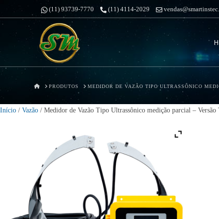
(11) 93739-7770
(11) 4114-2029
vendas@smartinstec
Smartins
H
&
Pires
HOME
PRODUTOS
MEDIDOR DE VAZÃO TIPO ULTRASSÔNICO MEDI
Início
/
Vazão
/ Medidor de Vazão Tipo Ultrassônico medição parcial – Versão