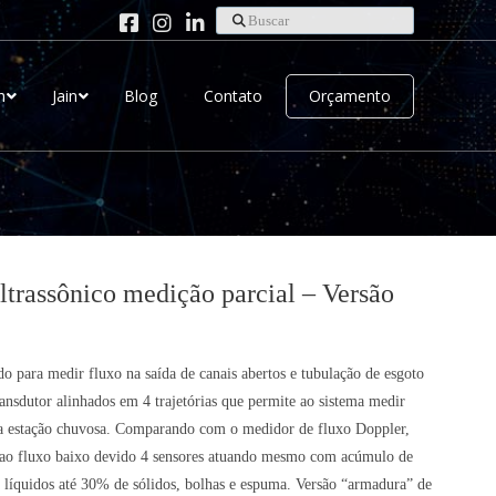
Buscar
h
Jain
Blog
Contato
Orçamento
trassônico medição parcial – Versão
 para medir fluxo na saída de canais abertos e tubulação de esgoto
ransdutor alinhados em 4 trajetórias que permite ao sistema medir
e a estação chuvosa. Comparando com o medidor de fluxo Doppler,
so ao fluxo baixo devido 4 sensores atuando mesmo com acúmulo de
ara líquidos até 30% de sólidos, bolhas e espuma. Versão “armadura” de