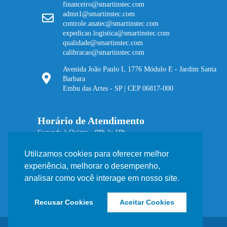
financeiro@smartinstec.com
admn1@smartinstec.com
controle.anatec@smartinstec.com
expedicao.logistica@smartinstec.com
qualidade@smartinstec.com
calibracao@smartinstec.com
Avenida João Paulo I, 1776 Módulo E - Jardim Santa
Barbara
Embu das Artes - SP | CEP 06817-000
Horário de Atendimento
Segunda à Quinta - 08h às 18h
Sexta - 08h às 17h
Utilizamos cookies para oferecer melhor
experiência, melhorar o desempenho,
analisar como você interage em nosso site.
Recusar Cookies
Aceitar Cookies