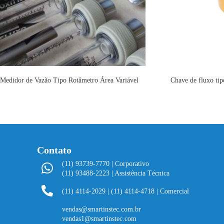
Medidor de Vazão Tipo Rotâmetro Área Variável
Chave de fluxo tip
Contato
(11) 93739-7770 | Corporativo
(11) 93488-2223 | Assistência Técnica
(11) 4114-2029
|
(11) 4114-4718 | Comercial
vendas@smartinstec.com.br
vendas1@smartinstec.com