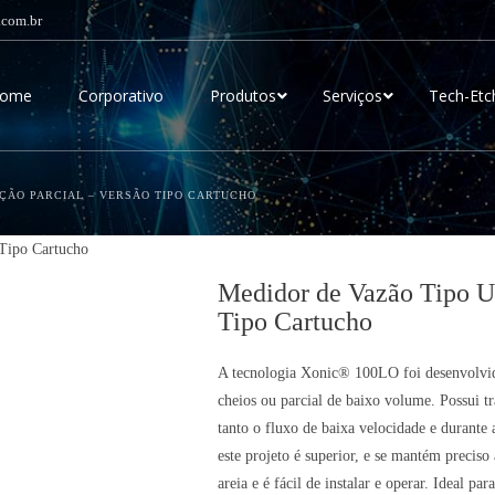
.com.br
ome
Corporativo
Produtos
Serviços
Tech-Etc
ÇÃO PARCIAL – VERSÃO TIPO CARTUCHO
 Tipo Cartucho
Medidor de Vazão Tipo Ul
Tipo Cartucho
A tecnologia Xonic® 100LO foi desenvolvido
cheios ou parcial de baixo volume. Possui t
tanto o fluxo de baixa velocidade e durant
este projeto é superior, e se mantém preci
areia e é fácil de instalar e operar. Ideal p