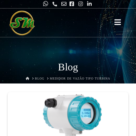
Smartins
&
Pires
Blog
HOME
BLOG
MEDIDOR DE VAZÃO TIPO TURBINA